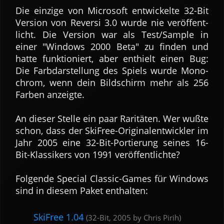
Die ein­zige von Microsoft ent­wickelte 32-Bit
Version von Reversi 3.0 wurde nie ver­öffent­
licht. Die Version war als Test/Sample in
einer "Windows 2000 Beta" zu finden und
hatte funk­tio­niert, aber ent­hielt einen Bug:
Die Farb­dar­stel­lung des Spiels wurde Mono­
chrom, wenn dein Bild­schirm mehr als 256
Farben anzeigte.
An dieser Stelle ein paar Rari­täten. Wer wußte
schon, dass der SkiFree-Origi­nal­ent­wickler im
Jahr 2005 eine 32-Bit-Portierung seines 16-
Bit-Klassikers von 1991 ver­öffent­lichte?
Fol­gende Special Classic-Games für Windows
sind in diesem Paket ent­halten:
SkiFree 1.04
(32-Bit, 2005 by Chris Pirih)