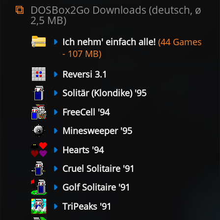
DOSBox2Go Downloads (deutsch, ø
2,5 MB)
Ich nehm' einfach alle!
(44 Games
- 107 MB)
Reversi 3.1
Solitär (Klondike) '95
FreeCell '94
Minesweeper '95
Hearts '94
Cruel Solitaire '91
Golf Solitaire '91
TriPeaks '91