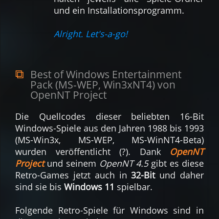
und ein Ins­talla­tions­programm.
Alright. Let's-a-go!
Best of Windows Enter­tain­ment
Pack (MS-WEP, Win3xNT4) von
OpenNT Project
Die Quell­codes dieser be­liebten 16-Bit
Windows-Spiele aus den Jahren 1988 bis 1993
(MS-Win3x, MS-WEP, MS-WinNT4-Beta)
wurden ver­öffent­licht (?). Dank
OpenNT
Project
und seinem
OpenNT 4.5
gibt es diese
Retro-Games jetzt auch in
32-Bit
und daher
sind sie bis
Windows 11
spielbar.
Fol­gende Retro-Spiele für Windows sind in