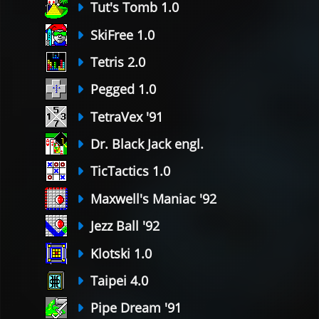
Tut's Tomb 1.0
SkiFree 1.0
Tetris 2.0
Pegged 1.0
TetraVex '91
Dr. Black Jack engl.
TicTactics 1.0
Maxwell's Maniac '92
Jezz Ball '92
Klotski 1.0
Taipei 4.0
Pipe Dream '91