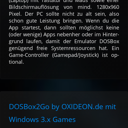
Bild­schirm­auf­lösung von mind. 1280x960
Pixel. Der PC sollte nicht zu alt sein, also
schon gute Lei­stung bringen. Wenn du die
App star­test, dann soll­ten mög­lichst keine
(oder wenige) Apps neben­her oder im Hinter­
grund laufen, damit der Emu­lator DOSBox
genü­gend freie System­res­sour­cen hat. Ein
Game-Con­troller (Gamepad/Joystick) ist op­
tio­nal.
DOSBox2Go by OXIDEON.de mit
Windows 3.x Games