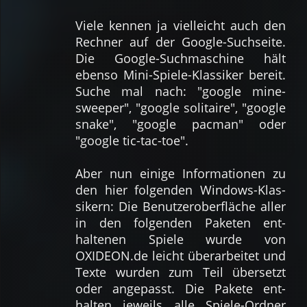
Viele kennen ja viel­leicht auch den
Rech­ner auf der Google-Such­seite.
Die Google-Such­maschine hält
eben­so Mini-Spiele-Klas­siker bereit.
Suche mal nach: "google mine­
sweeper", "google soli­taire", "google
snake", "google pacman" oder
"google tic-tac-toe".
Aber nun einige Infor­matio­nen zu
den hier fol­genden Windows-Klas­
sikern: Die Be­nutzer­ober­fläche aller
in den fol­genden Pa­keten ent­
haltenen Spiele wurde von
OXIDEON.de leicht über­arbei­tet und
Texte wur­den zum Teil über­setzt
oder ange­passt. Die Pa­kete ent­
halten je­weils alle Spiele-Ordner