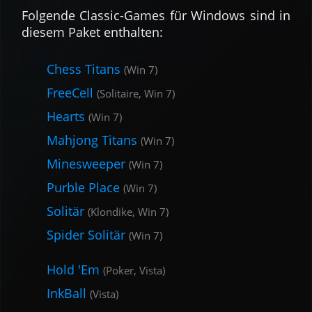
Fol­gende Classic-Games für Windows sind in
diesem Paket ent­halten:
Chess Titans
(Win 7)
FreeCell
(Solitaire, Win 7)
Hearts
(Win 7)
Mahjong Titans
(Win 7)
Minesweeper
(Win 7)
Purble Place
(Win 7)
Solitär
(Klondike, Win 7)
Spider Solitär
(Win 7)
Hold 'Em
(Poker, Vista)
InkBall
(Vista)