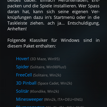
beides dabei. Ein­fach Herun­ter­laden, Ent­
packen und die Spiele instal­lieren. Wer Spass
daran hat, kann sich seine eigenen Ver­
knüpfungen dazu in's Start­menü oder in die
Task­leiste ziehen. ach ja... Entschuldigung,
Anheften!
Fol­gende Klas­siker für Windows sind in
diesem Paket ent­halten:
Hover!
(3D Maze, Win95)
Spider
(Solitaire, Win98Plus!)
FreeCell
(Solitaire, Win2k)
3D Pinball
(Space Cadet, Win2k)
Solitär
(Klondike, Win2k)
Minesweeper
(Win2k, ITA+DEU+ENG)