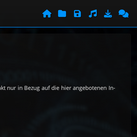






akt nur in Be­zug auf die hier an­gebo­tenen In­