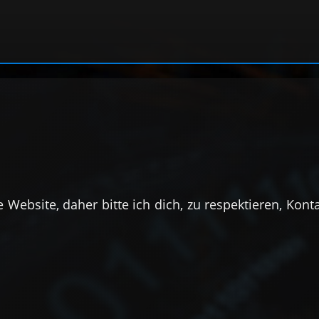
Web­site, daher bitte ich dich, zu res­pek­tieren, Kon­t