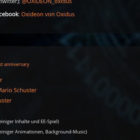
twitter):
@OXIDEON_oxidus
acebook
:
Oxideon von Oxidus
st anniversary
r
ario Schuster
uster
einiger Inhalte und EE-Spiel)
 einiger Animationen, Background-Music)