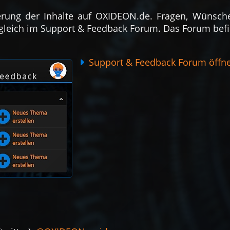
­serung der Inhalte auf OXIDEON.de. Fragen, Wünsche,
eich im Sup­port & Feed­back Forum. Das Forum be­fin­d
Support & Feedback Forum öffn