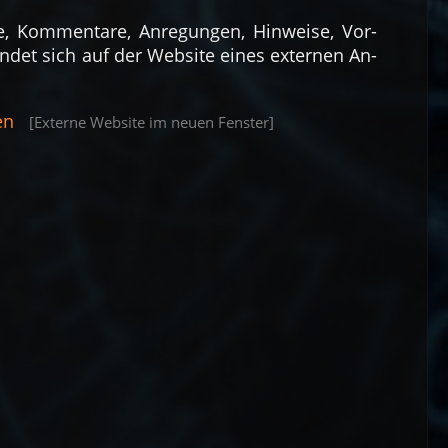
 Kom­men­tare, An­regungen, Hin­weise, Vor­
et sich auf der Web­site eines ex­ter­nen An­
en
[Externe Web­site im neuen Fenster]